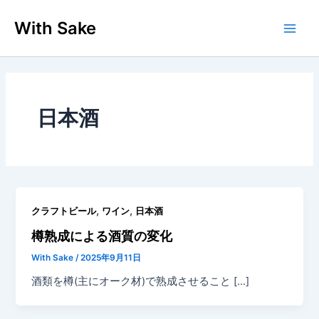
内
With Sake
容
Main
を
ス
Men
キ
ッ
プ
日本酒
,
,
クラフトビール
ワイン
日本酒
樽熟成による酒質の変化
With Sake
/
2025年9月11日
酒類を樽(主にオーク材)で熟成させること […]