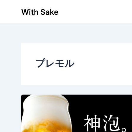
内
With Sake
容
を
ス
キ
ッ
プ
プレモル