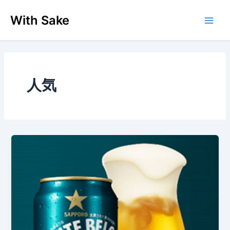
内
With Sake
容
Main
を
ス
Men
キ
ッ
プ
人気