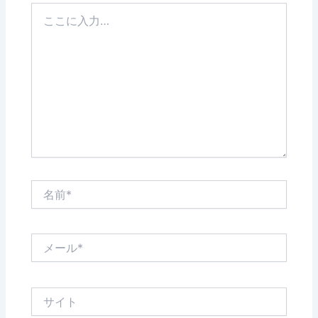
こ
こ
に
入
力…
名
前
*
メ
ー
ル
*
サ
イ