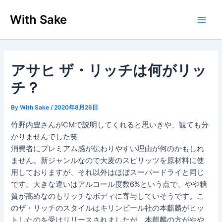
内
With Sake
容
Main
を
ス
Men
キ
ッ
アサヒ ザ・リッチは何がリッ
プ
チ？
By
With Sake
/
2020年8月26日
竹野内豊さんがCMで説明してくれると思いきや、観ても分
かりませんでした笑
消費者にプレミアム感が伝わりやすい理由が何のかもしれ
ません。新ジャンルなので大麦のスピリッツを原材料に使
用しておりますが、それ以外はほぼスーパードライと同じ
です。大きな違いはアルコール度数6%という点で、やや糖
質が高めなのもリッチなボディに寄与していそうです。こ
のザ・リッチのスタイルはキリンビール社の本麒麟がヒッ
トしたのを受けリリースされましたが、本麒麟の方がやや