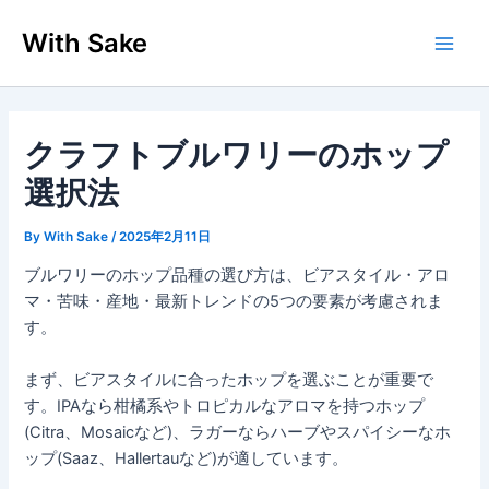
内
With Sake
容
Main
を
ス
Men
キ
ッ
クラフトブルワリーのホップ
プ
選択法
By
With Sake
/
2025年2月11日
ブルワリーのホップ品種の選び方は、ビアスタイル・アロ
マ・苦味・産地・最新トレンドの5つの要素が考慮されま
す。
まず、ビアスタイルに合ったホップを選ぶことが重要で
す。IPAなら柑橘系やトロピカルなアロマを持つホップ
(Citra、Mosaicなど)、ラガーならハーブやスパイシーなホ
ップ(Saaz、Hallertauなど)が適しています。