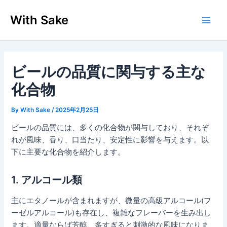
内
With Sake
容
Main
を
ス
Men
キ
ッ
ビールの品質に関与する主な
プ
化合物
By
With Sake
/
2025年2月25日
ビールの品質には、多くの化合物が関与しており、それぞ
れが風味、香り、口当たり、安定性に影響を与えます。以
下に主要な化合物を紹介します。
1.
アルコール類
主にエタノールが含まれますが、微量の高級アルコール(フ
ーゼルアルコール)も存在し、複雑なフレーバーを生み出し
ます。適量ならば芳醇、多すぎると刺激的な風味になりま