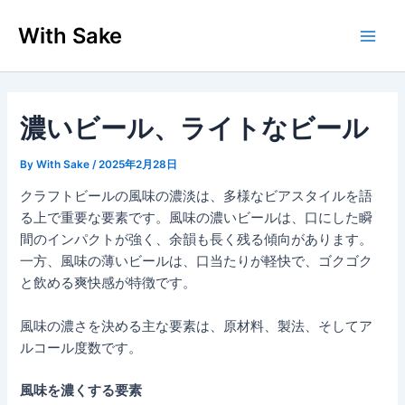
内
With Sake
容
Main
を
ス
Men
キ
ッ
濃いビール、ライトなビール
プ
By
With Sake
/
2025年2月28日
クラフトビールの風味の濃淡は、多様なビアスタイルを語
る上で重要な要素です。風味の濃いビールは、口にした瞬
間のインパクトが強く、余韻も長く残る傾向があります。
一方、風味の薄いビールは、口当たりが軽快で、ゴクゴク
と飲める爽快感が特徴です。
風味の濃さを決める主な要素は、原材料、製法、そしてア
ルコール度数です。
風味を濃くする要素