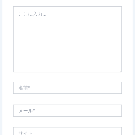
こ
こ
に
入
力…
名
前
*
メ
ー
ル
*
サ