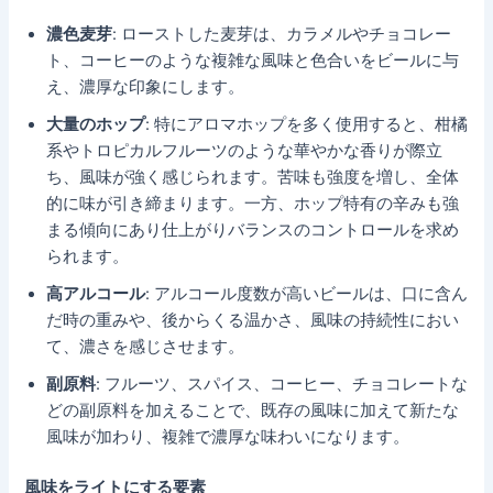
濃色麦芽
: ローストした麦芽は、カラメルやチョコレー
ト、コーヒーのような複雑な風味と色合いをビールに与
え、濃厚な印象にします。
大量のホップ
: 特にアロマホップを多く使用すると、柑橘
系やトロピカルフルーツのような華やかな香りが際立
ち、風味が強く感じられます。苦味も強度を増し、全体
的に味が引き締まります。一方、ホップ特有の辛みも強
まる傾向にあり仕上がりバランスのコントロールを求め
られます。
高アルコール
: アルコール度数が高いビールは、口に含ん
だ時の重みや、後からくる温かさ、風味の持続性におい
て、濃さを感じさせます。
副原料
: フルーツ、スパイス、コーヒー、チョコレートな
どの副原料を加えることで、既存の風味に加えて新たな
風味が加わり、複雑で濃厚な味わいになります。
風味をライトにする要素