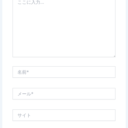
こ
に
入
力…
名
前
*
メ
ー
ル
*
サ
イ
ト