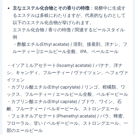
主なエステル化合物とその香りの特徴
：発酵中に生成す
るエステルは多岐にわたりますが、代表的なものとして
以下のエステル化合物が挙げられます。
エステル化合物 / 香りの特徴 / 関連するビールスタイル
例
・酢酸エチル(Ethyl acetate) / 溶剤、接着剤、洋ナシ、フ
ルーティー |/エールビール全般、IPA、ペールエール
・イソアミルアセテート(Isoamyl acetate) / バナナ、洋ナ
シ、キャンディ、フルーティー / ヴァイツェン、ヘフェヴァ
イツェン
・カプリル酸エチル(Ethyl caprylate) / リンゴ、柑橘類、ワ
ックス、フルーティー / エールビール全般、ベルギービール
・カプリン酸エチル(Ethyl caprate) / ブドウ、ワイン、石
鹸、フルーティー / ベルギービール、ストロングエール
・フェネチルアセテート(Phenethyl acetate) / バラ、蜂蜜、
フローラル、甘い / ベルギービール、ストロングエール、一
部のエールビール