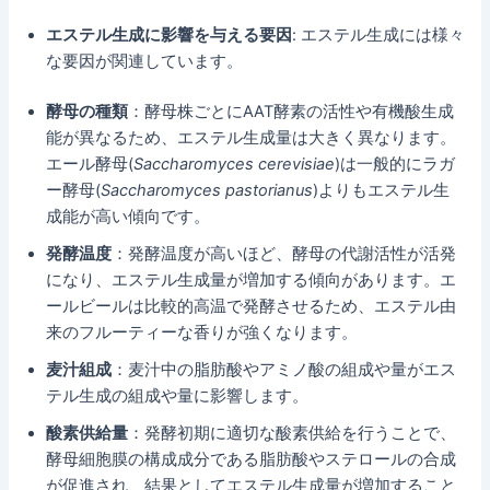
エステル生成に影響を与える要因
: エステル生成には様々
な要因が関連しています。
酵母の種類
：酵母株ごとにAAT酵素の活性や有機酸生成
能が異なるため、エステル生成量は大きく異なります。
エール酵母(
Saccharomyces cerevisiae
)は一般的にラガ
ー酵母(
Saccharomyces pastorianus
)よりもエステル生
成能が高い傾向です。
発酵温度
：発酵温度が高いほど、酵母の代謝活性が活発
になり、エステル生成量が増加する傾向があります。エ
ールビールは比較的高温で発酵させるため、エステル由
来のフルーティーな香りが強くなります。
麦汁組成
：麦汁中の脂肪酸やアミノ酸の組成や量がエス
テル生成の組成や量に影響します。
酸素供給量
：発酵初期に適切な酸素供給を行うことで、
酵母細胞膜の構成成分である脂肪酸やステロールの合成
が促進され、結果としてエステル生成量が増加すること