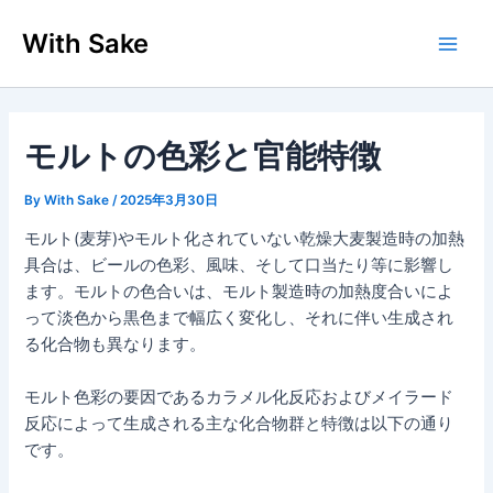
内
With Sake
容
Main
を
ス
Men
キ
ッ
モルトの色彩と官能特徴
プ
By
With Sake
/
2025年3月30日
モルト(麦芽)やモルト化されていない乾燥大麦製造時の加熱
具合は、ビールの色彩、風味、そして口当たり等に影響し
ます。モルトの色合いは、モルト製造時の加熱度合いによ
って淡色から黒色まで幅広く変化し、それに伴い生成され
る化合物も異なります。
モルト色彩の要因であるカラメル化反応およびメイラード
反応によって生成される主な化合物群と特徴は以下の通り
です。