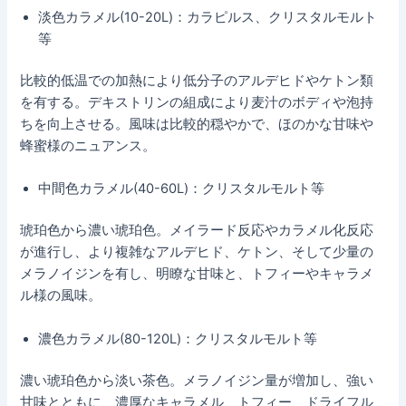
淡色カラメル(10-20L)：カラピルス、クリスタルモルト
等
比較的低温での加熱により低分子のアルデヒドやケトン類
を有する。デキストリンの組成により麦汁のボディや泡持
ちを向上させる。風味は比較的穏やかで、ほのかな甘味や
蜂蜜様のニュアンス。
中間色カラメル(40-60L)：クリスタルモルト等
琥珀色から濃い琥珀色。メイラード反応やカラメル化反応
が進行し、より複雑なアルデヒド、ケトン、そして少量の
メラノイジンを有し、明瞭な甘味と、トフィーやキャラメ
ル様の風味。
濃色カラメル(80-120L)：クリスタルモルト等
濃い琥珀色から淡い茶色。メラノイジン量が増加し、強い
甘味とともに、濃厚なキャラメル、トフィー、ドライフル