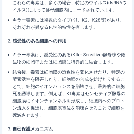
これらの毒素は、多くの場合、特定のウイルス(dsRNAウ
イルス)によって酵母細胞内にコードされています。
キラー毒素には複数のタイプ(K1、K2、K28等)があり、
それぞれが異なる化学的特性を有します。
感受性のある細胞への作用
キラー毒素は、感受性のある(Killer Sensitive)酵母株や微
生物の細胞壁または細胞膜に特異的に結合します。
結合後、毒素は細胞膜の透過性を変化させたり、特定の
酵素活性を阻害したり、細胞壁の合成を妨げたりするこ
とで、細胞のイオンバランスを崩壊させ、最終的に細胞
死を誘導します。例えば、K1毒素はセンセティブ酵母の
細胞膜にイオンチャンネルを形成し、細胞内へのプロト
ン流入を促進し、細胞膜電位を崩壊させることで細胞を
死滅させます。
自己保護メカニズム