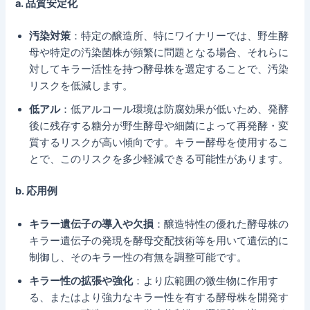
a. 品質安定化
汚染対策
：特定の醸造所、特にワイナリーでは、野生酵
母や特定の汚染菌株が頻繁に問題となる場合、それらに
対してキラー活性を持つ酵母株を選定することで、汚染
リスクを低減します。
低アル
：低アルコール環境は防腐効果が低いため、発酵
後に残存する糖分が野生酵母や細菌によって再発酵・変
質するリスクが高い傾向です。キラー酵母を使用するこ
とで、このリスクを多少軽減できる可能性があります。
b. 応用例
キラー遺伝子の導入や欠損
：醸造特性の優れた酵母株の
キラー遺伝子の発現を酵母交配技術等を用いて遺伝的に
制御し、そのキラー性の有無を調整可能です。
キラー性の拡張や強化
：より広範囲の微生物に作用す
る、またはより強力なキラー性を有する酵母株を開発す