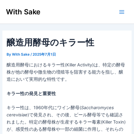
内
With Sake
容
Main
を
ス
Men
キ
ッ
醸造用酵母のキラー性
プ
By
With Sake
/
2025年7月1日
醸造用酵母におけるキラー性(Killer Activity)は、特定の酵母
株が他の酵母や微生物の増殖等を阻害する能力を指し、醸
造において実用的な特性です。
キラー性の発見と重要性
キラー性は、1960年代にワイン酵母(
Saccharomyces
cerevisiae
)で発見され、その後、ビール酵母等でも確認さ
れました。特定の酵母株が生産するキラー毒素(Killer Toxin)
が、感受性のある酵母株や一部の細菌に作用し、それらの