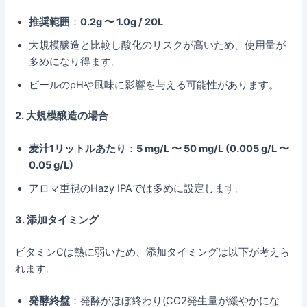
推奨範囲
：
0.2g 〜 1.0g / 20L
大規模醸造と比較し酸化のリスクが高いため、使用量が
多めになり得ます。
ビールのpHや風味に影響を与える可能性があります。
2. 大規模醸造の場合
麦汁1リットルあたり
：
5 mg/L 〜 50 mg/L (0.005 g/L 〜
0.05 g/L)
アロマ重視のHazy IPAでは多めに設定します。
3. 添加タイミング
ビタミンCは熱に弱いため、添加タイミングは以下が考えら
れます。
発酵終盤
：発酵がほぼ終わり(CO2発生量が緩やかにな