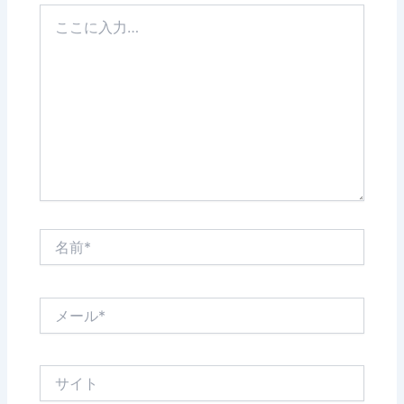
こ
こ
に
入
力…
名
前
*
メ
ー
ル
*
サ
イ