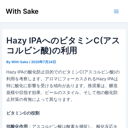
内
With Sake
容
Main
を
ス
Men
キ
ッ
Hazy IPAへのビタミンC(アス
プ
コルビン酸)の利用
By
With Sake
/
2025年7月24日
Hazy IPAの酸化防止目的でのビタミンC(アスコルビン酸)の
利用を考察します。アロマにフォーカスされるHazy IPAは
特に酸化に影響を受ける傾向があります。推奨量は、醸造
規模や目指す効果、ビールのスタイル、そして他の酸化防
止対策の有無によって異なります。
ビタミンCの役割
抗酸化作用
：アスコルビン酸は酸素を捕捉し、酸化反応を