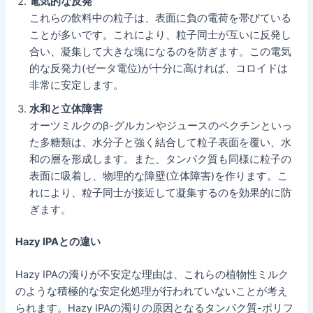
電気的な反発
これらの飲料中の粒子は、表面に負の電荷を帯びている
ことが多いです。これにより、粒子同士が互いに反発し
合い、凝集して大きな塊になるのを防ぎます。この電気
的な反発力(ゼータ電位)が十分に高ければ、コロイドは
非常に安定します。
水和と立体障害
オーツミルクのβ-グルカンやジュースのペクチンといっ
た多糖類は、水分子と強く結合して粒子表面を覆い、水
和の層を形成します。また、タンパク質も同様に粒子の
表面に吸着し、物理的な障壁(立体障害)を作ります。こ
れにより、粒子同士が接近して凝集するのを効果的に防
ぎます。
Hazy IPAとの違い
Hazy IPAの濁りが不安定な理由は、これらの植物性ミルク
のような積極的な安定化処理が行われていないことが考え
られます。Hazy IPAの濁りの原因となるタンパク質-ポリフ