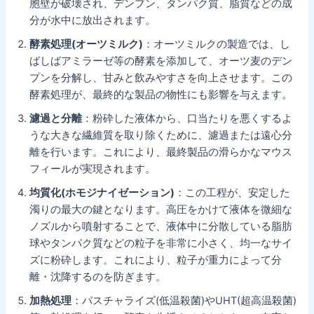
胞壁が破壊され、デンプン、タンパク質、脂質などの成
分が水中に放出されます。
酵素処理(オーツミルク)
：オーツミルクの製造では、し
ばしばアミラーゼ等の酵素を添加して、オーツ麦のデン
プンを分解し、甘みと飲みやすさを向上させます。この
酵素処理が、最終的な製品の物性にも影響を与えます。
濾過と分離
：粉砕した液体から、口当たりを悪くするよ
うな大きな繊維質を取り除くために、濾過または遠心分
離を行います。これにより、最終製品の滑らかなマウス
フィールが実現されます。
均質化(ホモジナイゼーション)
：この工程が、安定した
濁りの最大の鍵となります。高圧をかけて液体を微細な
ノズルから噴射することで、液体中に分散している脂肪
球やタンパク質などの粒子を非常に小さく、均一なサイ
ズに粉砕します。これにより、粒子が重力によって分
離・沈降するのを防ぎます。
加熱処理
：パスチャライズ(低温殺菌)やUHT(超高温殺菌)