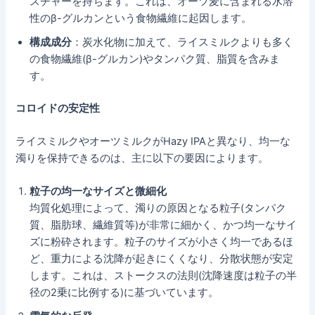
スチャーを持ちます。これは、オーツ麦に含まれる水溶
性のβ-グルカンという食物繊維に起因します。
構成成分
：炭水化物に加えて、ライスミルクよりも多く
の食物繊維(β-グルカン)やタンパク質、脂質を含みま
す。
コロイドの安定性
ライスミルクやオーツミルクがHazy IPAと異なり、均一な
濁りを保持できるのは、主に以下の要因によります。
粒子の均一なサイズと微細化
均質化処理によって、濁りの原因となる粒子(タンパク
質、脂肪球、繊維質等)が非常に細かく、かつ均一なサイ
ズに粉砕されます。粒子のサイズが小さく均一であるほ
ど、重力による沈降が起きにくくなり、分散状態が安定
します。これは、ストークスの法則(沈降速度は粒子の半
径の2乗に比例する)に基づいています。