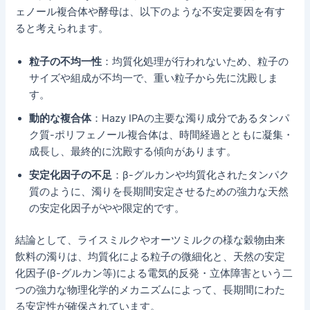
ェノール複合体や酵母は、以下のような不安定要因を有す
ると考えられます。
粒子の不均一性
：均質化処理が行われないため、粒子の
サイズや組成が不均一で、重い粒子から先に沈殿しま
す。
動的な複合体
：Hazy IPAの主要な濁り成分であるタンパ
ク質-ポリフェノール複合体は、時間経過とともに凝集・
成長し、最終的に沈殿する傾向があります。
安定化因子の不足
：β-グルカンや均質化されたタンパク
質のように、濁りを長期間安定させるための強力な天然
の安定化因子がやや限定的です。
結論として、ライスミルクやオーツミルクの様な穀物由来
飲料の濁りは、均質化による粒子の微細化と、天然の安定
化因子(β-グルカン等)による電気的反発・立体障害という二
つの強力な物理化学的メカニズムによって、長期間にわた
る安定性が確保されています。