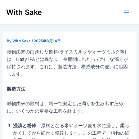
内
With Sake
容
Main
を
ス
Men
キ
ッ
By
With Sake
/
2025年8月14日
プ
穀物由来の白濁した飲料(ライスミルクやオーツミルク等)
は、Hazy IPAとは異なり、長期間にわたって均一な濁りが
保持されます。これは、製造方法、構成成分の違いに起因
します。
製造方法
穀物由来の飲料は、均一で安定した濁りを生み出すため
に、いくつかの重要な工程を経ます。
浸漬と粉砕
：原料となる米やオーツ麦を水に浸し、柔ら
かくしてから細かく粉砕します。この工程で、植物の細