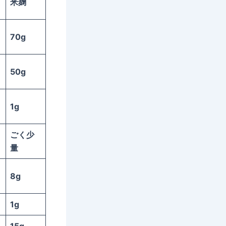
米麹
70g
50g
1g
ごく少
量
8g
1g