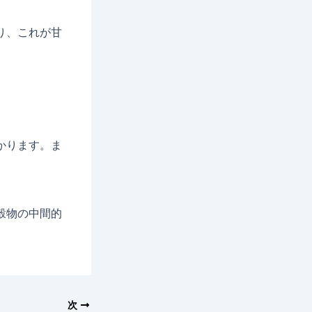
り、これが甘
かります。ま
穀物の中間的
次