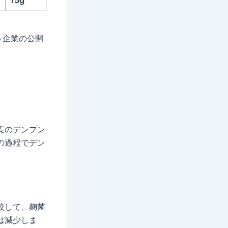
15g
う企業の公開
麦のデンプン
の過程でデン
較して、麹菌
は減少しま