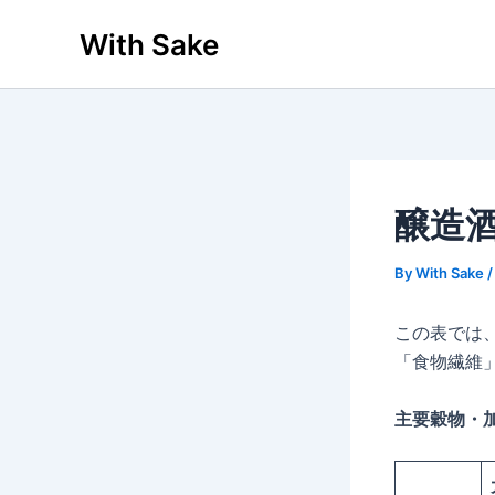
内
With Sake
容
を
ス
キ
ッ
プ
醸造
By
With Sake
この表では
「食物繊維
主要穀物・加