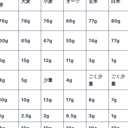
大麦
小麦
オーツ
玄米
白米
芽
76g
78g
76g
66g
77g
80g
60g
65g
67g
55g
74g
77g
6g
15g
12g
11g
3g
1g
ごく少
ごく少
4g
5g
少量
4g
量
量
10g
10g
13g
17g
8g
7g
1g
2.5g
2g
6.5g
3g
1g