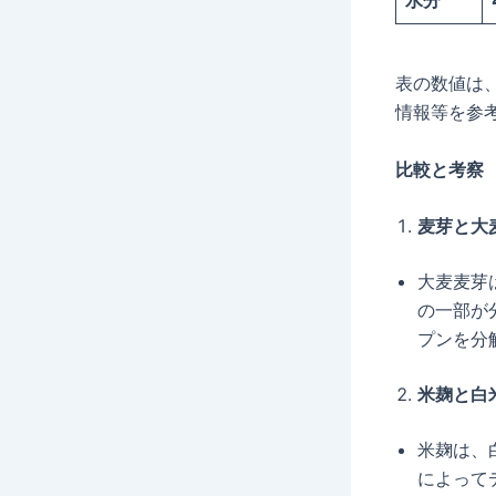
水分
表の数値は
情報等を参
比較と考察
麦芽と大
大麦麦芽
の一部が
プンを分
米麹と白
米麹は、
によって