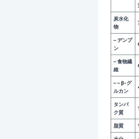
炭水化
物
– デンプ
ン
– 食物繊
維
– – β-グ
ルカン
タンパ
ク質
脂質