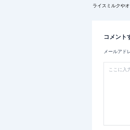
ライスミルクやオ
コメント
メールアド
こ
こ
に
入
力…