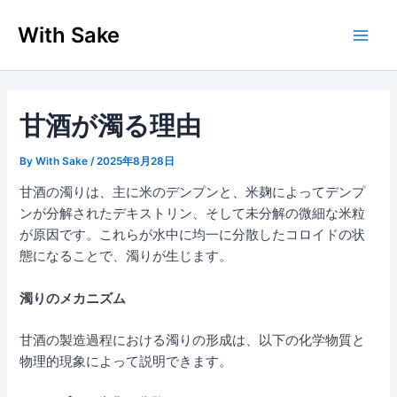
内
With Sake
容
Main
を
ス
Men
キ
ッ
甘酒が濁る理由
プ
By
With Sake
/
2025年8月28日
甘酒の濁りは、主に米のデンプンと、米麹によってデンプ
ンが分解されたデキストリン、そして未分解の微細な米粒
が原因です。これらが水中に均一に分散したコロイドの状
態になることで、濁りが生じます。
濁りのメカニズム
甘酒の製造過程における濁りの形成は、以下の化学物質と
物理的現象によって説明できます。