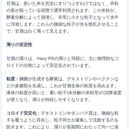
甘酒は、炊いた米を完全にすりつぶすわけではなく、米粒
の形が残っている状態で通常利用されます。この米粒が、
酵素分解によって崩壊し、非常に小さな粒子となって水中
に浮遊します。これらの微細な粒子が光を散乱させること
で、甘酒は白く濁って見えます。
濁りの安定性
甘酒の濁りは、Hazy IPAの濁りと同様に、主に物理的なコ
ロイドの分散によって安定化されています。
粘度
：麹菌が生成する酵素は、デキストリンやペクチンな
どの多糖類を生成し、これが甘酒全体の粘度を高めます。
液体の粘度が高いと、重い粒子(未分解の米粒等)の沈降速度
が遅くなり、濁りが持続しやすくなります。
コロイド安定化
：デキストリンやタンパク質は、微細な粒
子を覆うように存在し、粒子同士が凝集して沈殿するのを
防ぎます。これにより、濁りが長期間にわたって均一に保