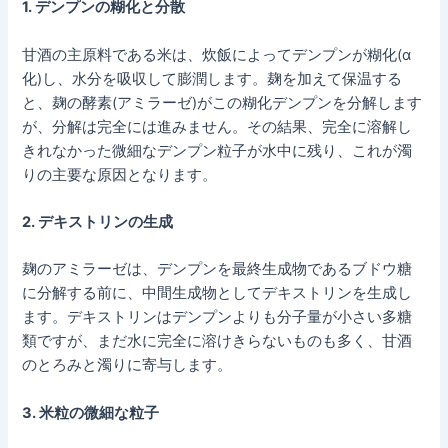
1. デンプンの糊化と分散
甘酒の主原料である米は、炊飯によってデンプンが糊化(α
化)し、水分を吸収して膨潤します。麹を加えて保温する
と、麹の酵素(アミラーゼ)がこの糊化デンプンを分解します
が、分解は完全には進みません。その結果、完全に溶解し
きれなかった微細なデンプン粒子が水中に残り、これが濁
りの主要な原因となります。
2. デキストリンの生成
麹のアミラーゼは、デンプンを最終生成物であるブドウ糖
に分解する前に、中間生成物としてデキストリンを生成し
ます。デキストリンはデンプンよりも分子量が小さい多糖
類ですが、まだ水に完全に溶けきらないものも多く、甘酒
のとろみと濁りに寄与します。
3. 米粒の微細な粒子