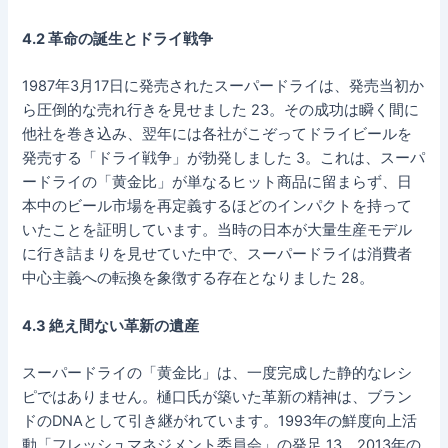
4.2 革命の誕生とドライ戦争
1987年3月17日に発売されたスーパードライは、発売当初か
ら圧倒的な売れ行きを見せました 23。その成功は瞬く間に
他社を巻き込み、翌年には各社がこぞってドライビールを
発売する「ドライ戦争」が勃発しました 3。これは、スーパ
ードライの「黄金比」が単なるヒット商品に留まらず、日
本中のビール市場を再定義するほどのインパクトを持って
いたことを証明しています。当時の日本が大量生産モデル
に行き詰まりを見せていた中で、スーパードライは消費者
中心主義への転換を象徴する存在となりました 28。
4.3 絶え間ない革新の遺産
スーパードライの「黄金比」は、一度完成した静的なレシ
ピではありません。樋口氏が築いた革新の精神は、ブラン
ドのDNAとして引き継がれています。1993年の鮮度向上活
動「フレッシュマネジメント委員会」の発足 13、2013年の