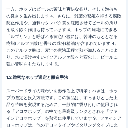
一方、ホップはビールの苦味と爽快な香り、そして泡持ち
の良さを生み出します 4。さらに、雑菌の繁殖を抑える腐敗
防止作用や、過剰なタンパク質を沈殿させてビールの濁り
を取り除く作用も持っています 4。ホップの雌花にできる
「ルプリン」と呼ばれる黄色い粒には、苦味のもととなる
樹脂(アルファ酸)と香りの成分(精油)が含まれています 4。
このアルファ酸は、麦汁の煮沸工程で熱が加わることによ
り、水に溶けやすいイソアルファ酸へと変化し、ビールに
強い苦味をもたらします 6。
1.2 緻密なホップ選定と醸造手法
スーパードライの味わいを形作る上で特筆すべきは、ホッ
プの選定と投入方法です。この製品は、すっきりとした上
品な苦味を実現するために、一般的に香り付けに使用され
る「アロマホップ」の中でも最高級ランクとされる「ファ
インアロマホップ」を贅沢に使用しています 9。ファインア
ロマホップは、他のアロマタイプやビタリングタイプに比