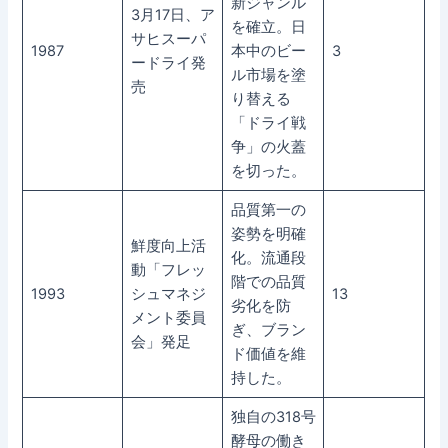
新ジャンル
3月17日、ア
を確立。日
サヒスーパ
1987
本中のビー
3
ードライ発
ル市場を塗
売
り替える
「ドライ戦
争」の火蓋
を切った。
品質第一の
姿勢を明確
鮮度向上活
化。流通段
動「フレッ
階での品質
1993
シュマネジ
13
劣化を防
メント委員
ぎ、ブラン
会」発足
ド価値を維
持した。
独自の318号
酵母の働き