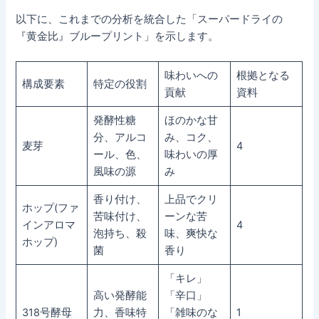
以下に、これまでの分析を統合した「スーパードライの
『黄金比』ブループリント」を示します。
味わいへの
根拠となる
構成要素
特定の役割
貢献
資料
発酵性糖
ほのかな甘
分、アルコ
み、コク、
麦芽
4
ール、色、
味わいの厚
風味の源
み
香り付け、
上品でクリ
ホップ(ファ
苦味付け、
ーンな苦
インアロマ
4
泡持ち、殺
味、爽快な
ホップ)
菌
香り
「キレ」
高い発酵能
「辛口」
318号酵母
力、香味特
「雑味のな
1