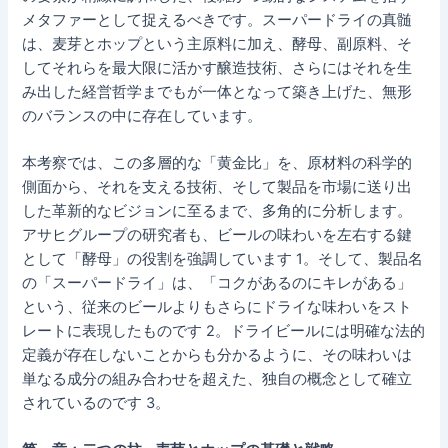
メタファーとして捉えるべきです。スーパードライの真髄
は、麦芽とホップという主原料に加え、酵母、副原料、そ
してそれらを最大限に活かす醸造技術、さらにはそれを生
み出した経営哲学までもが一体となって築き上げた、無形
のバランスの中に存在しています。
本考察では、この多層的な「黄金比」を、原材料の科学的
側面から、それを支える技術、そして製品を市場に送り出
した革新的なビジョンに至るまで、多角的に分析します。
アサヒグループの研究者も、ビールの味わいを左右する鍵
として「酵母」の役割を強調しています 1。そして、製品名
の「スーパードライ」は、「コクがあるのにキレがある」
という、従来のビールよりもさらにドライな味わいをスト
レートに表現したものです 2。ドライビールには明確な法的
定義が存在しないことからも分かるように、その味わいは
単なる成分の組み合わせを超えた、独自の概念として確立
されているのです 3。