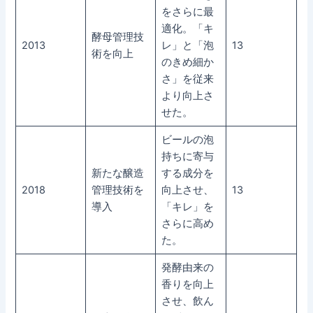
をさらに最
適化。「キ
酵母管理技
2013
レ」と「泡
13
術を向上
のきめ細か
さ」を従来
より向上さ
せた。
ビールの泡
持ちに寄与
新たな醸造
する成分を
2018
管理技術を
向上させ、
13
導入
「キレ」を
さらに高め
た。
発酵由来の
香りを向上
させ、飲ん