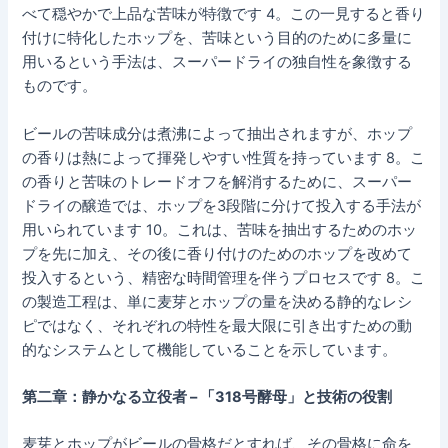
べて穏やかで上品な苦味が特徴です 4。この一見すると香り
付けに特化したホップを、苦味という目的のために多量に
用いるという手法は、スーパードライの独自性を象徴する
ものです。
ビールの苦味成分は煮沸によって抽出されますが、ホップ
の香りは熱によって揮発しやすい性質を持っています 8。こ
の香りと苦味のトレードオフを解消するために、スーパー
ドライの醸造では、ホップを3段階に分けて投入する手法が
用いられています 10。これは、苦味を抽出するためのホッ
プを先に加え、その後に香り付けのためのホップを改めて
投入するという、精密な時間管理を伴うプロセスです 8。こ
の製造工程は、単に麦芽とホップの量を決める静的なレシ
ピではなく、それぞれの特性を最大限に引き出すための動
的なシステムとして機能していることを示しています。
第二章：静かなる立役者 – 「318号酵母」と技術の役割
麦芽とホップがビールの骨格だとすれば、その骨格に命を