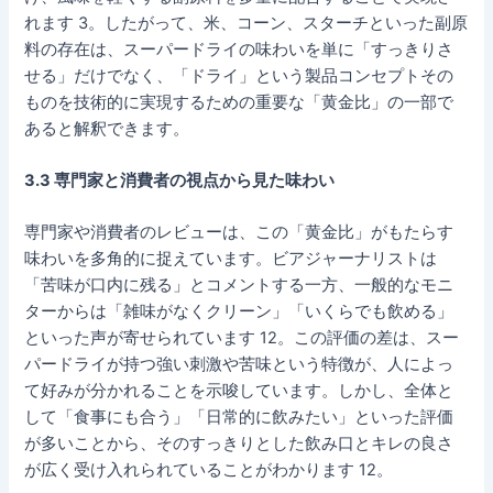
れます 3。したがって、米、コーン、スターチといった副原
料の存在は、スーパードライの味わいを単に「すっきりさ
せる」だけでなく、「ドライ」という製品コンセプトその
ものを技術的に実現するための重要な「黄金比」の一部で
あると解釈できます。
3.3 専門家と消費者の視点から見た味わい
専門家や消費者のレビューは、この「黄金比」がもたらす
味わいを多角的に捉えています。ビアジャーナリストは
「苦味が口内に残る」とコメントする一方、一般的なモニ
ターからは「雑味がなくクリーン」「いくらでも飲める」
といった声が寄せられています 12。この評価の差は、スー
パードライが持つ強い刺激や苦味という特徴が、人によっ
て好みが分かれることを示唆しています。しかし、全体と
して「食事にも合う」「日常的に飲みたい」といった評価
が多いことから、そのすっきりとした飲み口とキレの良さ
が広く受け入れられていることがわかります 12。