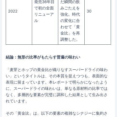
発売36年目
だ瞬間の飲
で初の全面
みごたえを
2022
30
リニューア
強化。時代
ル
の変化に合
わせて「黄
金比」を再
調整した。
結論：無形の比率がもたらす普遍の味わい
「麦芽とホップの黄金比が織りなすスーパードライの味わ
い」というタイトルは、その本質を捉えつつも、表面的な
表現に留まっています。本レポートで明らかになったよう
に、スーパードライの味わいは、単なる原材料の比率では
なく、多層的な要素が完璧に調和した結果として生み出さ
れています。
その「黄金比」は、以下の要素の複雑なシナジーに集約さ