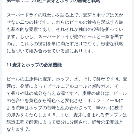
第一章：二つの柱 – 麦芽とホップの基礎と戦略
スーパードライの味わいを語る上で、麦芽とホップは欠か
せない二つの柱です。これらはビールの骨格を形成する最
も基本的な要素であり、それぞれが独自の役割を担ってい
ます。しかし、スーパードライが他のビールと一線を画す
のは、これらの役割を単に満たすだけでなく、緻密な戦略
に基づいて組み合わせている点にあります。
1.1 麦芽とホップの必須機能
ビールの主原料は麦芽、ホップ、水、そして酵母です 4。麦
芽は、発酵によってビールにアルコールと炭酸ガス、そし
て香りや味の成分を与える源です 4。麦芽の成分は、ビール
の色合いを黄色から褐色へと変化させ、ポリフェノールに
よる渋味はホップの苦味と組み合わさって、味わいに独特
の厚みをもたらします 5。また、麦芽に含まれるデンプンは
醸造工程で酵素によって糖分に分解され、酵母の栄養源と
なります 7。