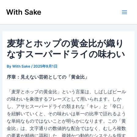
内
With Sake
容
Main
を
ス
Men
キ
ッ
麦芽とホップの黄金比が織り
プ
なすスーパードライの味わい
By
With Sake
/
2025年9月1日
序章：見えない芸術としての「黄金比」
「麦芽とホップの黄金比」という言葉は、しばしばビール
の味わいを象徴するフレーズとして用いられます。しか
し、アサヒスーパードライの類まれな「キレ」と「辛口」
を紐解いていくと、その味わいは単一の比率で語れるよう
な単純なものではないことが明らかになります。この「黄
金比」は、文字通りの数値的な配合ではなく、むしろ複数
の要素が精緻に調和した、複雑かつ動的なシステムを指す