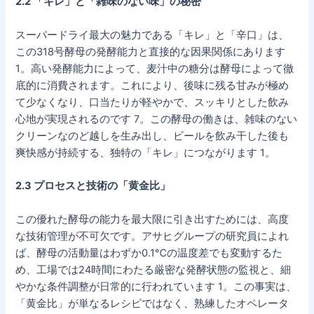
2.2 「キレ」と「雑味のない味」の秘密
スーパードライ最大の魅力である「キレ」と「辛口」は、
この318号酵母の発酵能力と直接的な因果関係にあります
1。高い発酵能力によって、麦汁中の糖分は酵母によって徹
底的に消費されます。これにより、後味に残る甘みが極め
て少なくなり、口当たりが軽やかで、スッキリとした飲み
心地が実現されるのです 7。この酵母の働きは、雑味のない
クリーンなのど越しを生み出し、ビールを飲み干した後も
爽快感が持続する、独特の「キレ」につながります 1。
2.3 プロセスと技術の「黄金比」
この優れた酵母の能力を最大限に引き出すためには、高度
な技術管理が不可欠です。アサヒグループの研究員によれ
ば、酵母の活動量はわずか0.1℃の温度差でも変動するた
め、工場では24時間にわたる厳密な発酵状態の監視と、細
やかな条件調整が日常的に行われています 1。この事実は、
「黄金比」が単なるレシピではなく、熟練したオペレータ