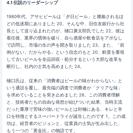
4.1 伝説のリーダーシップ
1980年代、アサヒビールは「夕日ビール」と揶揄されるほ
どの低迷期にありました 20。そんな中、旧住友銀行から社
長として送り込まれたのが、樋口廣太郎氏でした 22。彼は
着任後、業界の慣例を破り、自ら酒屋や飲食店をアポなし
で訪問し、市場の生の声を聞き取りました 23。また、「前
例がない、だからやる」という信念のもと 20、鮮度を重視
して古いビールを全品回収・処分するという大胆な改革を
断行し、社内の士気を高めました 24。
樋口氏は、従来の「消費者はビールの味がわからない」と
いう通説を覆し、最先端の調査で消費者が「クリアな味」
を求めていることを突き止めました 26。この消費者理解
と、技術者たちの自由な発想が結びついた結果、当時主流
だった重厚で苦味の強いビールとは対極にある、キレと辛
口を特徴とするスーパードライが誕生したのです 1。この成
功は、経営者のビジョンと、従業員の士気が生み出した、
もう一つの「黄金比」の物語です。