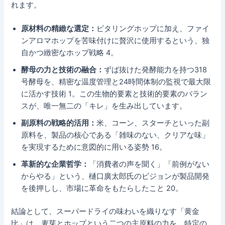
れます。
原材料の精緻な選定：
ビタリングホップに加え、ファイ
ンアロマホップを苦味付けに贅沢に使用するという、独
自かつ緻密なホップ戦略 4。
酵母の力と技術の融合：
ずば抜けた発酵能力を持つ318
号酵母を、精密な温度管理と24時間体制の監視で最大限
に活かす技術 1。この生物的要素と技術的要素のバラン
スが、唯一無二の「キレ」を生み出しています。
副原料の戦略的活用：
米、コーン、スターチといった副
原料を、製品の核心である「雑味のない、クリアな味」
を実現するために意図的に用いる姿勢 16。
革新的な企業哲学：
「消費者の声を聞く」「前例がない
からやる」という、樋口廣太郎氏のビジョンが製品開発
を後押しし、市場に革命をもたらしたこと 20。
結論として、スーパードライの味わいを織りなす「黄金
比」は、麦芽とホップという二つの主原料の力を、特定の