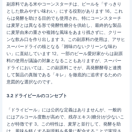
副原料である米やコーンスターチは、ビールを「すっきり
とした飲みやすい味わい」にする役割があります 16。これ
らは発酵を助ける目的でも使用され、特にコーンスターチ
は麦芽とは異なる形で発酵性糖分を供給し、最終的な製品
に麦芽由来の重さや複雑な風味をあまり残さずに、クリー
ンな飲み口を作り出します 3。この副原料の使用は、アサヒ
スーパードライの核となる「雑味のないクリーンな味わ
い」に直結しています 12。一部のビール愛好家からは副原
料の使用が議論の対象となることもありますが、スーパー
ドライにおいては、この副原料こそが、高発酵酵母と連携
して製品の真髄である「キレ」を徹底的に追求するための
意図的な選択なのです。
3.2 ドライビールのコンセプト
「ドライビール」には公的な定義はありませんが、一般的
にはアルコール度数が高めで、残存エキス(糖分)が少ないこ
とが特徴です 3。この特性は、麦芽と並行して、発酵を助
け、風味を軽くする副原料を多量に配合することで実現さ