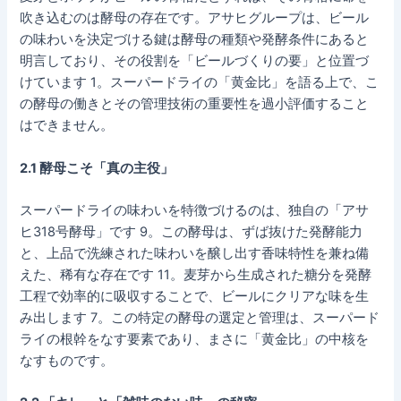
吹き込むのは酵母の存在です。アサヒグループは、ビール
の味わいを決定づける鍵は酵母の種類や発酵条件にあると
明言しており、その役割を「ビールづくりの要」と位置づ
けています 1。スーパードライの「黄金比」を語る上で、こ
の酵母の働きとその管理技術の重要性を過小評価すること
はできません。
2.1 酵母こそ「真の主役」
スーパードライの味わいを特徴づけるのは、独自の「アサ
ヒ318号酵母」です 9。この酵母は、ずば抜けた発酵能力
と、上品で洗練された味わいを醸し出す香味特性を兼ね備
えた、稀有な存在です 11。麦芽から生成された糖分を発酵
工程で効率的に吸収することで、ビールにクリアな味を生
み出します 7。この特定の酵母の選定と管理は、スーパード
ライの根幹をなす要素であり、まさに「黄金比」の中核を
なすものです。