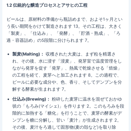
1.2 伝統的な醸造プロセスとアサヒの工程
ビールは、原材料の準備から瓶詰めまで、およそ1ヶ月とい
う長い期間をかけて製造されます 13。その工程は、大きく
「製麦」、「仕込み」、「発酵」、「貯酒・熟成」、「ろ
過・容器詰め」の5段階に分けられます 7。
製麦(Malting)：
収穫された大麦は、まず粒を精選さ
れ、その後、水に浸す「浸麦」、発芽室で温度管理をし
ながら発芽を促す「発芽」、熱風で乾燥させる「焙燥」
の工程を経て、麦芽へと加工されます 8。この過程で、
ビールに必要な成分や、色、香り、そしてデンプンを分
解する酵素が生まれます 7。
仕込み(Brewing)：
粉砕した麦芽に温水を混ぜておかゆ
状の「もろみ(マイシェ)」を作ります 2。このもろみを段
階的に加熱する「糖化」を行うことで、麦芽の酵素がデ
ンプンを糖に分解し、甘い「麦汁」が生成されます 2。
その後、麦汁をろ過して固形物(麦の殻など)を取り除