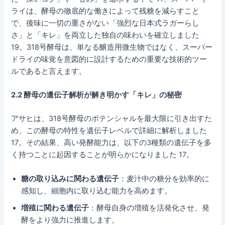
ライは、酵母の徹底的な働きによって残糖を減らすこと
で、後味に一切の重さがない「強烈な日本式ラガーらし
さ」と「キレ」を両立した独自の味わいを確立しました
19。318号酵母は、単なる醸造用微生物ではなく、スーパー
ドライの味覚を意図的に設計するための重要な技術的ツー
ルであると言えます。
2.2 酵母の遺伝子解析が解き明かす「キレ」の秘密
アサヒは、318号酵母のポテンシャルを最大限に引き出すた
め、この酵母の特性を遺伝子レベルで詳細に解析しました
17。その結果、高い発酵能力は、以下の3種類の遺伝子を多
く持つことに起因することが明らかになりました 17。
糖の取り込みに関わる遺伝子
：麦汁中の糖分を効率的に
感知し、細胞内に取り込む能力を高めます。
増殖に関わる遺伝子
：酵母自身の増殖を活発化させ、発
酵をより強力に推進します。