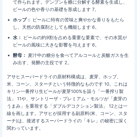
て作られます。デンプンを糖に分解する酵素を生成し、
ビールの色や香りの基礎を形成します 7。
ホップ：
ビールに特有の苦味と爽やかな香りをもたら
し、天然の防腐剤としても機能します 6。
水：
ビールの約9割を占める重要な要素で、その水質が
ビールの風味に大きな影響を与えます 6。
酵母：
麦汁中の糖分を食べてアルコールと炭酸ガスを生
み出す、発酵の主役です 2。
アサヒスーパードライの原材料構成は、麦芽、ホップ、
米、コーン、スターチという特徴的なものです 10。これは
キリン一番搾り生ビールが麦芽100%を謳う「一番搾り製
法」 11や、サントリーザ・プレミアム・モルツが「麦芽の
うまみ」を重視する「ダブルデコクション製法」 12とは一
線を画します。アサヒが採用する副原料(米、コーン、スタ
ーチ)は、後述するスーパードライの「キレ」の秘密に深く
関わっています。