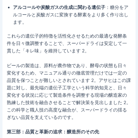
アルコールや炭酸ガスの生成に関わる遺伝子
：糖分をア
ルコールと炭酸ガスに変換する酵素をより多く作り出し
ます。
これらの遺伝子的特徴を活性化させるための最適な発酵条
件を日々微調整することで、スーパードライは安定して一
貫した「キレ味」を維持しています 2。
ビールの製造は、原料が農作物であり、酵母の状態も日々
変化するため、マニュアル通りの徹底管理だけでは一定の
品質を保つことが難しいとされています 2。アサヒはこの課
題に対し、最先端の遺伝子工学という科学的知見と、日々
変化する状況に応じて製造条件を調整する現場の醸造家の
熟練した技術を融合させることで解決策を見出しました 2。
この科学と職人技の高度な融合が、スーパードライの揺る
ぎない品質を支えているのです。
第三部：品質と革新の追求：醸造所のその先