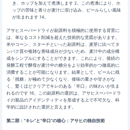
き、ホップを加えて煮沸します 2。この煮沸により、ホ
ップの苦味と香りが麦汁に溶け込み、ビールらしい風味
が生まれます 14。
アサヒスーパードライが副原料を積極的に使用する背景に
は、単なるコスト削減を超えた技術的な意図があります。
米やコーン、スターチといった副原料は、麦芽に比べてタ
ンパク質や複雑な香味成分が少ないため、麦汁中の成分構
成をシンプルにすることができます。これにより、後続の
発酵工程で酵母が麦汁中の糖分をより効率的かつ徹底的に
消費することが可能になります。結果として、ビールに残
る「残糖」が極めて少なくなり、後味の重さや甘さがな
く、驚くほどクリアでキレのある「辛口」の味わいが生ま
れるのです 16。この副原料の選択は、アサヒスーパードラ
イの製品のアイデンティティを形成する上で不可欠な、科
学的に設計された選択と言えます。
第二部：”キレ”と”辛口”の核心：アサヒの独自技術