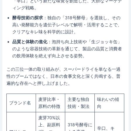
「辛口」という新たな味覚を創造した、大胆なマーケテ
ィング戦略。
酵母技術の探求
：独自の「318号酵母」を選抜し、その
高い発酵能力を遺伝子レベルで解明・活用することで、
クリアなキレ味を科学的に設計。
品質と体験の進化
：泡持ち向上技術や「生ジョッキ缶」
のような容器技術の革新を通じて、製品の品質と消費者
の飲用体験を絶えず向上させる姿勢。
この三位一体の取り組みが、スーパードライを単なる一過
性のブームではなく、日本の食事文化と深く共鳴する、普
遍的な存在へと押し上げました。
麦芽比率・
主要な独自
味わいの傾
ブランド名
原料の特徴
技術・製法
向
麦芽70%以
上、副原料
318号酵母に
辛口、キ