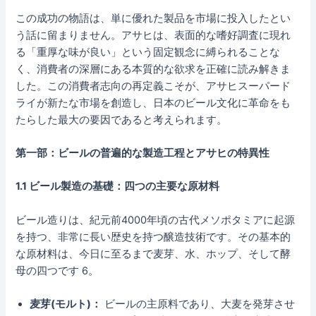
この成功の物語は、単に優れた製品を市場に投入したとい
う話に留まりません。アサヒは、表面的な嗜好調査に現れ
る「重厚な味が良い」という固定観念に縛られることな
く、消費者の深層にある本質的な欲求を正確に読み解きま
した。この消費者志向の再定義こそが、アサヒスーパード
ライが新たな市場を創造し、日本のビール文化に革命をも
たらした最大の要因であると考えられます。
第一部：ビールの普遍的な製造工程とアサヒの特異性
1.1 ビール製造の基礎：四つの主要な原材料
ビール造りは、紀元前4000年頃の古代メソポタミアに起源
を持つ、非常に長い歴史を持つ醸造技術です。その基本的
な原材料は、今日に至るまで麦芽、水、ホップ、そして酵
母の四つです 6。
麦芽(モルト)：
ビールの主原料であり、大麦を発芽させ