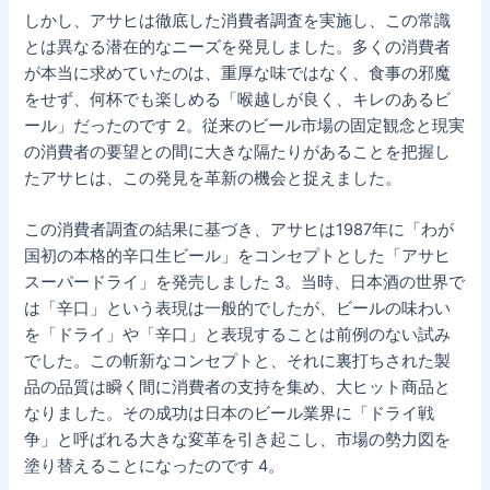
しかし、アサヒは徹底した消費者調査を実施し、この常識
とは異なる潜在的なニーズを発見しました。多くの消費者
が本当に求めていたのは、重厚な味ではなく、食事の邪魔
をせず、何杯でも楽しめる「喉越しが良く、キレのあるビ
ール」だったのです 2。従来のビール市場の固定観念と現実
の消費者の要望との間に大きな隔たりがあることを把握し
たアサヒは、この発見を革新の機会と捉えました。
この消費者調査の結果に基づき、アサヒは1987年に「わが
国初の本格的辛口生ビール」をコンセプトとした「アサヒ
スーパードライ」を発売しました 3。当時、日本酒の世界で
は「辛口」という表現は一般的でしたが、ビールの味わい
を「ドライ」や「辛口」と表現することは前例のない試み
でした。この斬新なコンセプトと、それに裏打ちされた製
品の品質は瞬く間に消費者の支持を集め、大ヒット商品と
なりました。その成功は日本のビール業界に「ドライ戦
争」と呼ばれる大きな変革を引き起こし、市場の勢力図を
塗り替えることになったのです 4。