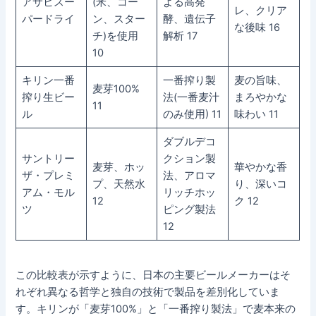
アサヒスー
(米、コー
よる高発
レ、クリア
パードライ
ン、スター
酵、遺伝子
な後味 16
チ)を使用
解析 17
10
キリン一番
一番搾り製
麦の旨味、
麦芽100%
搾り生ビー
法(一番麦汁
まろやかな
11
ル
のみ使用) 11
味わい 11
ダブルデコ
サントリー
クション製
麦芽、ホッ
華やかな香
ザ・プレミ
法、アロマ
プ、天然水
り、深いコ
アム・モル
リッチホッ
12
ク 12
ツ
ピング製法
12
この比較表が示すように、日本の主要ビールメーカーはそ
れぞれ異なる哲学と独自の技術で製品を差別化していま
す。キリンが「麦芽100%」と「一番搾り製法」で麦本来の