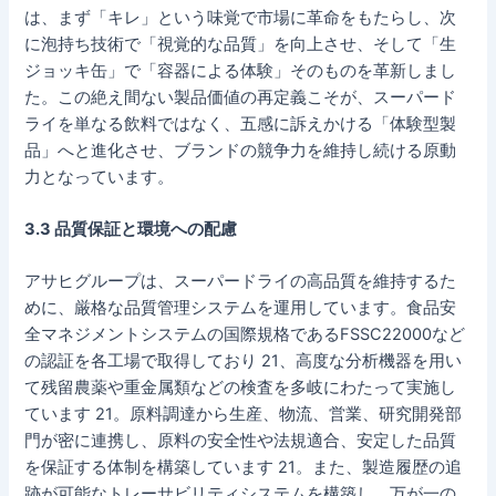
は、まず「キレ」という味覚で市場に革命をもたらし、次
に泡持ち技術で「視覚的な品質」を向上させ、そして「生
ジョッキ缶」で「容器による体験」そのものを革新しまし
た。この絶え間ない製品価値の再定義こそが、スーパード
ライを単なる飲料ではなく、五感に訴えかける「体験型製
品」へと進化させ、ブランドの競争力を維持し続ける原動
力となっています。
3.3 品質保証と環境への配慮
アサヒグループは、スーパードライの高品質を維持するた
めに、厳格な品質管理システムを運用しています。食品安
全マネジメントシステムの国際規格であるFSSC22000など
の認証を各工場で取得しており 21、高度な分析機器を用い
て残留農薬や重金属類などの検査を多岐にわたって実施し
ています 21。原料調達から生産、物流、営業、研究開発部
門が密に連携し、原料の安全性や法規適合、安定した品質
を保証する体制を構築しています 21。また、製造履歴の追
跡が可能なトレーサビリティシステムを構築し、万が一の