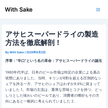
内
With Sake
容
Main
を
ス
Men
キ
ッ
アサヒスーパードライの製造
プ
方法を徹底解剖！
By
With Sake
/
2025年9月2日
序章：”辛口”という名の革命：アサヒスーパードライの誕生
1980年代半ば、日本のビール市場は特定の企業による寡占
状態にありました。当時、キリンが6割を超える圧倒的なシ
ェアを誇る一方、アサヒのシェアはわずか9.9%に留まって
いました 1。市場の主流は、重厚な苦味とコクを持つ、どっ
しりとした味わいのビールであり、消費者の嗜好もその方
向にあると一般的に考えられていました 2。