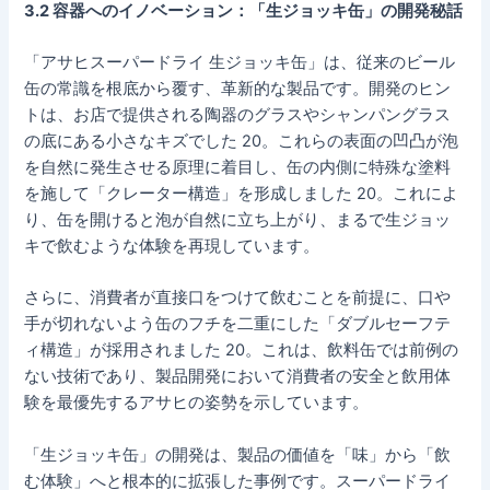
3.2 容器へのイノベーション：「生ジョッキ缶」の開発秘話
「アサヒスーパードライ 生ジョッキ缶」は、従来のビール
缶の常識を根底から覆す、革新的な製品です。開発のヒン
トは、お店で提供される陶器のグラスやシャンパングラス
の底にある小さなキズでした 20。これらの表面の凹凸が泡
を自然に発生させる原理に着目し、缶の内側に特殊な塗料
を施して「クレーター構造」を形成しました 20。これによ
り、缶を開けると泡が自然に立ち上がり、まるで生ジョッ
キで飲むような体験を再現しています。
さらに、消費者が直接口をつけて飲むことを前提に、口や
手が切れないよう缶のフチを二重にした「ダブルセーフテ
ィ構造」が採用されました 20。これは、飲料缶では前例の
ない技術であり、製品開発において消費者の安全と飲用体
験を最優先するアサヒの姿勢を示しています。
「生ジョッキ缶」の開発は、製品の価値を「味」から「飲
む体験」へと根本的に拡張した事例です。スーパードライ