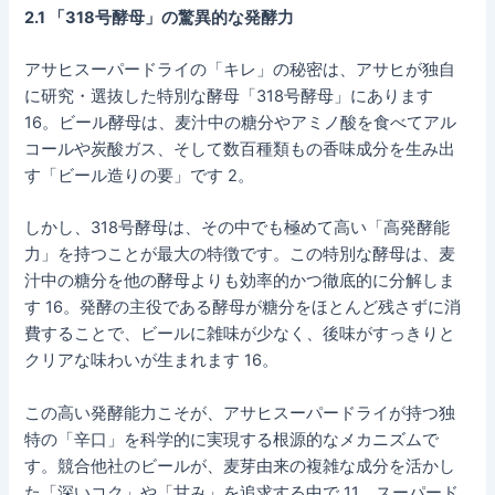
2.1 「318号酵母」の驚異的な発酵力
アサヒスーパードライの「キレ」の秘密は、アサヒが独自
に研究・選抜した特別な酵母「318号酵母」にあります
16。ビール酵母は、麦汁中の糖分やアミノ酸を食べてアル
コールや炭酸ガス、そして数百種類もの香味成分を生み出
す「ビール造りの要」です 2。
しかし、318号酵母は、その中でも極めて高い「高発酵能
力」を持つことが最大の特徴です。この特別な酵母は、麦
汁中の糖分を他の酵母よりも効率的かつ徹底的に分解しま
す 16。発酵の主役である酵母が糖分をほとんど残さずに消
費することで、ビールに雑味が少なく、後味がすっきりと
クリアな味わいが生まれます 16。
この高い発酵能力こそが、アサヒスーパードライが持つ独
特の「辛口」を科学的に実現する根源的なメカニズムで
す。競合他社のビールが、麦芽由来の複雑な成分を活かし
た「深いコク」や「甘み」を追求する中で 11、スーパード